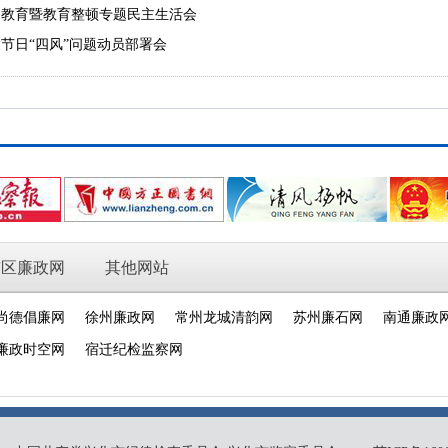
题教育暨教育整顿专题民主生活会
节日“四风”问题动员部署会
市区廉政网
其他网站
尚德倡廉网
徐州廉政网
常州龙城清韵网
苏州廉石网
南通廉政
廉政时空网
宿迁纪检监察网