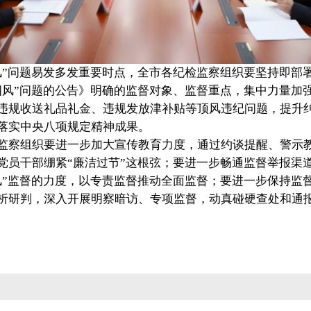
风”问题易发多发重要时点，全市各纪检监察组织要坚持即部
四风”问题的公告》明确的监督对象、监督重点，集中力量加强
违规收送礼品礼金、违规发放津补贴等顶风违纪问题，提升纠
落实中央八项规定精神成果。
监察组织要进一步加大宣传教育力度，通过约谈提醒、警示
党员干部绷紧“廉洁过节”这根弦；要进一步畅通监督举报渠
风”监督的力度，以专责监督推动全面监督；要进一步保持监
析研判，深入开展明察暗访、专项监督，动真碰硬查处和通