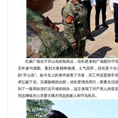
红旗广场位于开山岛的制高点，信长星来到广场慰问守
五年参与值勤。看到大家精神饱满、士气高昂，信长星十分高
的“开山岛”。如今岛上的条件改善了许多，但工作还是很辛
承弘扬下去。沿着陡峭的台阶，信长星绕岛而行，察看生活
到了一股风吹浪打志不移的劲头，这正体现了共产党人的坚
同志继续关心关爱王继才同志的家人和守岛民兵。