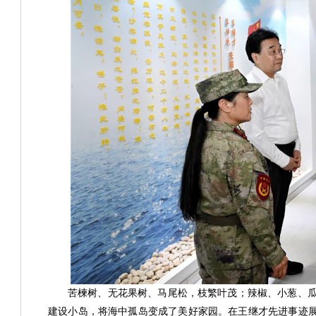
苦楝树、无花果树、马尾松，枝繁叶茂；辣椒、小葱、
建设小岛，将海中孤岛变成了美好家园。在王继才先进事迹展