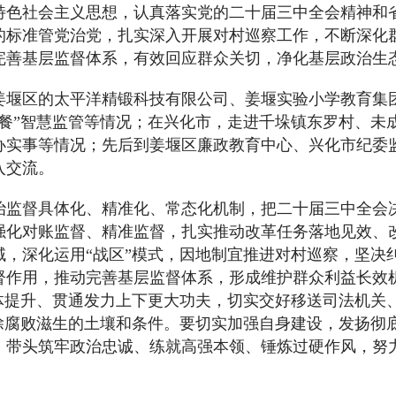
特色社会主义思想，认真落实党的二十届三中全会精神和
的标准管党治党，扎实深入开展对村巡察工作，不断深化
完善基层监督体系，有效回应群众关切，净化基层政治生
姜堰区的太平洋精锻科技有限公司、姜堰实验小学教育集
园餐”智慧监管等情况；在兴化市，走进千垛镇东罗村、未
办实事等情况；先后到姜堰区廉政教育中心、兴化市纪委
入交流。
治监督具体化、精准化、常态化机制，把二十届三中全会
强化对账监督、精准监督，扎实推动改革任务落地见效、
域，深化运用“战区”模式，因地制宜推进对村巡察，坚决
督作用，推动完善基层监督体系，形成维护群众利益长效
整体提升、贯通发力上下更大功夫，切实交好移送司法机关
铲除腐败滋生的土壤和条件。要切实加强自身建设，发扬彻
，带头筑牢政治忠诚、练就高强本领、锤炼过硬作风，努