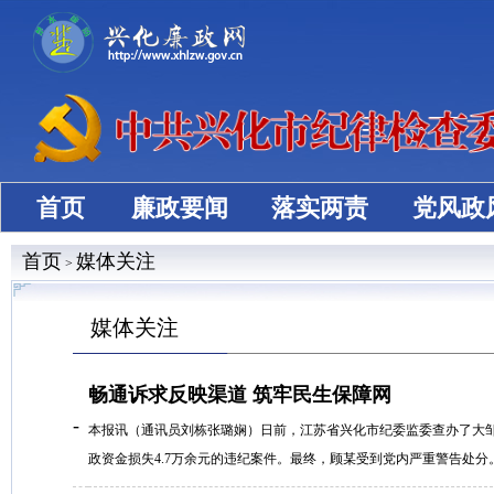
首页
廉政要闻
落实两责
党风政
首页
媒体关注
>
媒体关注
畅通诉求反映渠道 筑牢民生保障网
-
本报讯（通讯员刘栋张璐娴）日前，江苏省兴化市纪委监委查办了大
政资金损失4.7万余元的违纪案件。最终，顾某受到党内严重警告处分。