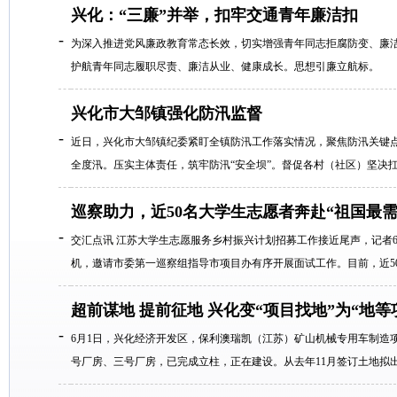
兴化：“三廉”并举，扣牢交通青年廉洁扣
-
为深入推进党风廉政教育常态长效，切实增强青年同志拒腐防变、廉洁
护航青年同志履职尽责、廉洁从业、健康成长。思想引廉立航标。
兴化市大邹镇强化防汛监督
-
近日，兴化市大邹镇纪委紧盯全镇防汛工作落实情况，聚焦防汛关键
全度汛。压实主体责任，筑牢防汛“安全坝”。督促各村（社区）坚决扛
巡察助力，近50名大学生志愿者奔赴“祖国最需
-
交汇点讯 江苏大学生志愿服务乡村振兴计划招募工作接近尾声，记者
机，邀请市委第一巡察组指导市项目办有序开展面试工作。目前，近50
超前谋地 提前征地 兴化变“项目找地”为“地等
-
6月1日，兴化经济开发区，保利澳瑞凯（江苏）矿山机械专用车制造
号厂房、三号厂房，已完成立柱，正在建设。从去年11月签订土地拟出让