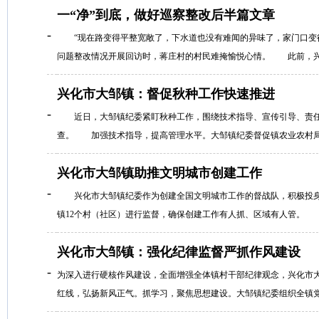
一“净”到底，做好巡察整改后半篇文章
-
“现在路变得平整宽敞了，下水道也没有难闻的异味了，家门口变得
问题整改情况开展回访时，蒋庄村的村民难掩愉悦心情。 此前，兴化
兴化市大邹镇：督促秋种工作快速推进
-
近日，大邹镇纪委紧盯秋种工作，围绕技术指导、宣传引导、责任
查。 加强技术指导，提高管理水平。大邹镇纪委督促镇农业农村局农
兴化市大邹镇助推文明城市创建工作
-
兴化市大邹镇纪委作为创建全国文明城市工作的督战队，积极投身
镇12个村（社区）进行监督，确保创建工作有人抓、区域有人管。 
兴化市大邹镇：强化纪律监督严抓作风建设
-
为深入进行硬核作风建设，全面增强全体镇村干部纪律观念，兴化市
红线，弘扬新风正气。抓学习，聚焦思想建设。大邹镇纪委组织全镇党