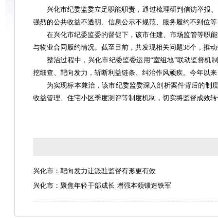
兴化市纪委监委立足职能职责，通过梳理研判信访举报、1
强烈的公共收益不透明、信息公示不规范、服务履约不到位等
在兴化市纪委监委的督促下，该市住建、市场监管等职能
与物业合同履约情况。截至目前，共发现相关问题38个，推动
整治过程中，兴化市纪委监委运用“室组地”联动监督机
挖细查、靶向发力，斩断利益链条、纠治作风顽疾。今年以来，
为实现标本兼治，该市纪委监委深入剖析案件背后的制
收益管理、住宅小区季度测评等制度机制，切实将监督成效转
兴化市：靶向发力让派驻监督有形更有效
兴化市：聚焦年轻干部成长 增强本领锻造铁军