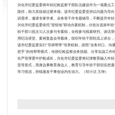
兴化市纪委监委将年轻纪检监察干部队伍建设作为一项重点工
路径，助力其练就过硬本领。该市纪委监委坚持以问题为导向
训需求，邀请专家学者、业务骨干作专题辅导，不断提升年轻
兴化市纪委监委依托“室组地”联动办案机制，分批次选派年
轻干部11批次32人次参与专案组，全程参与线索研判、谈话
用纪法讲堂、案例复盘会等载体，组织年轻干部轮流上讲台，
该市纪委监委实行“导师帮带”培养机制，按照“业务对口、沟
把手”的传帮带模式，传授纪检监察业务技能、分享实战工作
在严管厚爱中护航成长，兴化市纪委监委将纪律教育融入年轻
堂等形式，用身边事教育身边人，教育引导年轻干部切实把遵
学习情况，持续激发干事创业内生动力。（邹小洁 王珅）