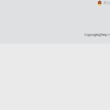
苏公网
Copyright@http:/