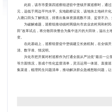
此前，该市市委第四巡察组进驻中堡镇开展巡察时，通过农村
元，远低于周边平均水平。实地勘察证实，该地块土地碎片化
入塘口田头了解情况，排查出集体资源底数不清、监管不力、
为破解难题，巡察组推动镇村两级向市农业农村局和村民代
田”改革试点，将分散田块整合为集中连片的大田块，溢出土地1
变。
在此基础上，巡察组督促中堡镇建立长效机制，在全镇开展
清、数字准、情况明。
兴化市把开展对村巡察作为打通全面从严治党“最后一公里
等方面情况，形成个性化监督清单，灵活运用一体巡、直接巡、
集渠道，梳理民生问题清单，推动解决群众急难愁盼问题，让