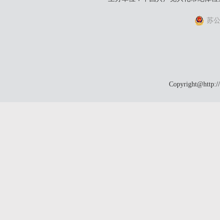
苏公网
Copyright@http:/