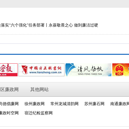
决落实“六个强化”任务部署丨永葆敬畏之心 做到廉洁过硬
市区廉政网
其他网站
尚德倡廉网
徐州廉政网
常州龙城清韵网
苏州廉石网
南通廉政
廉政时空网
宿迁纪检监察网