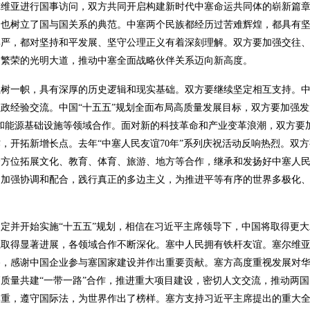
尔维亚进行国事访问，双方共同开启构建新时代中塞命运共同体的崭新篇
，也树立了国与国关系的典范。中塞两个民族都经历过苦难辉煌，都具有
尊严，都对坚持和平发展、坚守公理正义有着深刻理解。双方要加强交往
同繁荣的光明大道，推动中塞全面战略伙伴关系迈向新高度。
一帜，具有深厚的历史逻辑和现实基础。双方要继续坚定相互支持。中
政经验交流。中国“十五五”规划全面布局高质量发展目标，双方要加强发
和能源基础设施等领域合作。面对新的科技革命和产业变革浪潮，双方要
，开拓新增长点。去年“中塞人民友谊70年”系列庆祝活动反响热烈。双
，全方位拓展文化、教育、体育、旅游、地方等合作，继承和发扬好中塞人
中加强协调和配合，践行真正的多边主义，为推进平等有序的世界多极化
并开始实施“十五五”规划，相信在习近平主席领导下，中国将取得更大
系取得显著进展，各领域合作不断深化。塞中人民拥有铁杆友谊。塞尔维
路，感谢中国企业参与塞国家建设并作出重要贡献。塞方高度重视发展对
质量共建“一带一路”合作，推进重大项目建设，密切人文交流，推动两
尊重，遵守国际法，为世界作出了榜样。塞方支持习近平主席提出的重大