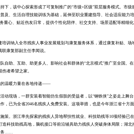
，该中心探索形成了可复制推广的“市级+区级”双层服务模式。市级服
识普及、生活自理技能训练为基础，延伸至职业重建指导、社会适应能力
服务重心、贴近伤友日常，提供个性化陪伴、社交支持、场景适配等精细
培训纳入全市残疾人事业发展规划与康复服务体系，通过康复补贴、场
残联康复部副主任李闻说。
自助、互助、助更多人、影响社会和群体的“北京模式”推广至全国。在
髓损伤者希望之家。
的温暖力量在各地传递——
动现场，一群安装着智能仿生假肢的受益者，以“钢铁侠”之姿走上舞台
作，已为全省2046名残疾人免费安装。这项举措，也是今年浙江省十方
策。浙江率先探索的残疾人异地帮扶性就业、科技助残等10项经验已在
都打造科技助残高地，脑机接口等前沿辅具助力残疾人突破身体局限；湖北推
服务……