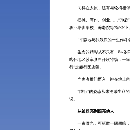
同样在太原，还有与轮椅相伴4
摆摊、写作、创业……“70后”
职业培训学校、养老院等7家企业
“平静地与我残疾的一生作斗争
生命的精彩从不只有一种模样。
喀什地区莎车县白什坎特镇，一家
行”之躯行医边疆。
当患者推门而入，蹲在地上的李
“蹲行”的姿态从未消减生命的
说。
从被照亮到照亮他人
一束微光，可驱散一隅黑暗；万