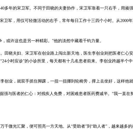
0多年的宋卫军。不同于田晓的夫妻协作，宋卫军靠着一只右手，用顽强
宋卫军，用仅可轻微活动的右手，常年每日工作十三四个小时。从2000
。
，或许这也是另一种精彩。”他的淡然中藏着千钧力量。
田晓夫妇、宋卫军在创业路上闯出新天地，医生李创业则把医者仁心安
“24小时应诊”的小诊所里，每天都有十几名患者前来。李创业跨越半个中
创业，就双手抓住脚踝，一扭一扭挪到轮椅旁，撑上去坐好，这样他就
倔强与医者的仁心：对残疾人免费，对困难患者医药费减半。“我一直在努
千微光汇聚，便可照亮一方天地。从“受助者”到“助人者”，越来越多的