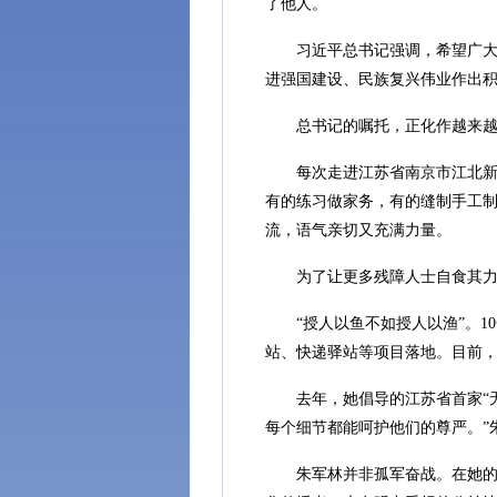
了他人。
习近平总书记强调，希望广大残
进强国建设、民族复兴伟业作出
总书记的嘱托，正化作越来越多
每次走进江苏省南京市江北新区
有的练习做家务，有的缝制手工制
流，语气亲切又充满力量。
为了让更多残障人士自食其力，
“授人以鱼不如授人以渔”。10
站、快递驿站等项目落地。目前，
去年，她倡导的江苏省首家“无
每个细节都能呵护他们的尊严。”
朱军林并非孤军奋战。在她的带动