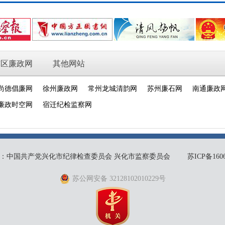
市区廉政网
其他网站
尚德倡廉网
徐州廉政网
常州龙城清韵网
苏州廉石网
南通廉政
廉政时空网
宿迁纪检监察网
：中国共产党兴化市纪律检查委员会 兴化市监察委员会
苏ICP备1606
苏公网安备 32128102010229号