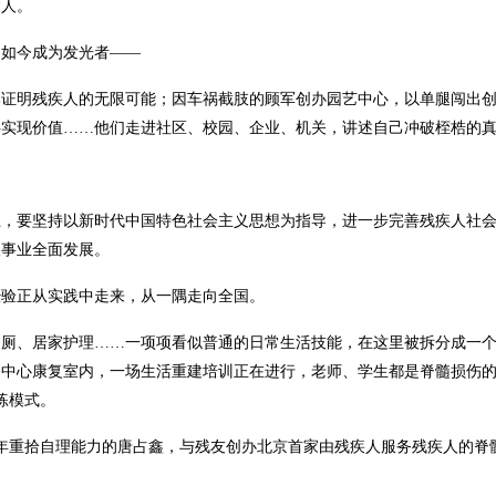
达人。
如今成为发光者——
明残疾人的无限可能；因车祸截肢的顾军创办园艺中心，以单腿闯出创
伴实现价值……他们走进社区、校园、企业、机关，讲述自己冲破桎梏的
要坚持以新时代中国特色社会主义思想为指导，进一步完善残疾人社会
人事业全面发展。
验正从实践中走来，从一隅走向全国。
、居家护理……一项项看似普通的日常生活技能，在这里被拆分成一个
务中心康复室内，一场生活重建培训正在进行，老师、学生都是脊髓损伤
练模式。
年重拾自理能力的唐占鑫，与残友创办北京首家由残疾人服务残疾人的脊