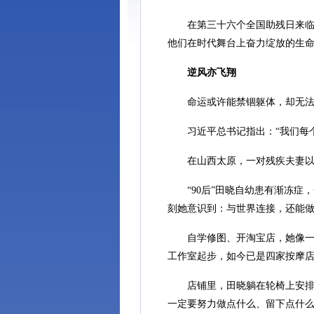
在第三十六个全国助残日来临之
他们在时代舞台上奋力绽放的生
逆风亦飞翔
命运或许能禁锢躯体，却无法
习近平总书记指出：“我们每个
在山西太原，一对残疾夫妻以行
“90后”田晓自幼患有渐冻症，
刻她意识到：与世界连接，还能
自学修图、开淘宝店，她像一株
工作室起步，如今已是四家按摩
店铺里，田晓躺在轮椅上安排技
一定要努力做点什么、留下点什么