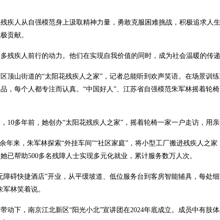
疾人从自强模范身上汲取精神力量，勇敢克服困难挑战，积极追求人生
积极贡献。
残疾人前行的动力。他们在实现自我价值的同时，成为社会温暖的传递
顶山街道的“太阳花残疾人之家”，记者总能听到欢声笑语。在场景训练
品，每个人都专注而认真。“中国好人”、江苏省自强模范朱军林摇着轮
10多年前，她创办“太阳花残疾人之家”，摇着轮椅一家一户走访，用亲
余年来，朱军林探索“外挂车间”“社区家庭”，将小型工厂搬进残疾人之
她已帮助500多名残障人士实现多元化就业，累计服务数万人次。
障碍快捷酒店”开业，从平缓坡道、低位服务台到客房智能辅具，每处细
朱军林笑着说。
下，南京江北新区“阳光小北”宣讲团在2024年底成立。成员中有肢