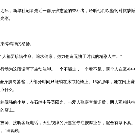
际，新华社记者走近一群身残志坚的奋斗者，聆听他们以坚韧对抗缺憾
命光彩。
束缚精神的昂扬。
人都要珍惜生命、追求健康，努力创造无愧于时代的精彩人生。”
动为这段话写下生动注脚。一个不能走，一个看不见，两个人在互补中
全身肌肉萎缩，大部分时间只能躺在床或轮椅上。16岁那年，她在网上赚
做点什么。
倔强的小草，在石缝中寻觅阳光。与爱人张嘉宣相识后，两人互相扶持走
店的店主。
师、接听客服电话，天生视障的张嘉宣专注按摩业务，配合有条不紊。
。”田晓说。