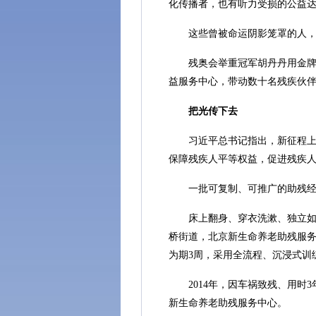
化传播者，也有听力受损的公益
这些曾被命运阴影笼罩的人，
残奥会举重冠军胡丹丹用金牌证
益服务中心，带动数十名残疾伙
把光传下去
习近平总书记指出，新征程上，
保障残疾人平等权益，促进残疾
一批可复制、可推广的助残经
床上翻身、穿衣洗漱、独立如厕
桥街道，北京新生命养老助残服
为期3周，采用全流程、沉浸式训
2014年，因车祸致残、用时3
新生命养老助残服务中心。