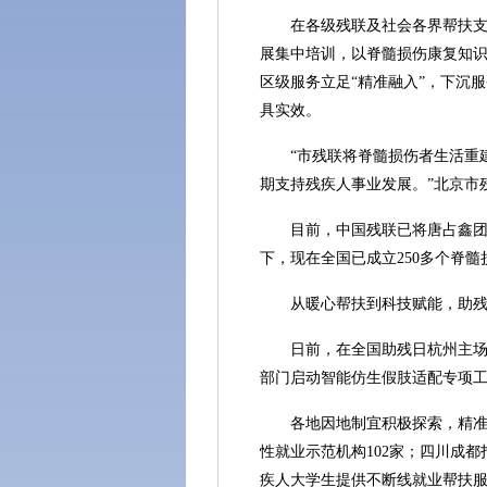
在各级残联及社会各界帮扶支持下
展集中培训，以脊髓损伤康复知
区级服务立足“精准融入”，下沉
具实效。
“市残联将脊髓损伤者生活重建
期支持残疾人事业发展。”北京市
目前，中国残联已将唐占鑫团队
下，现在全国已成立250多个脊
从暖心帮扶到科技赋能，助残
日前，在全国助残日杭州主场活
部门启动智能仿生假肢适配专项工
各地因地制宜积极探索，精准施
性就业示范机构102家；四川成
疾人大学生提供不断线就业帮扶