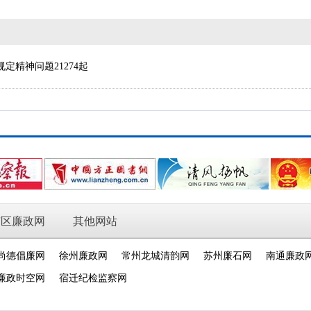
定精神问题21274起
市区廉政网
其他网站
尚德倡廉网
徐州廉政网
常州龙城清韵网
苏州廉石网
南通廉政
廉政时空网
宿迁纪检监察网