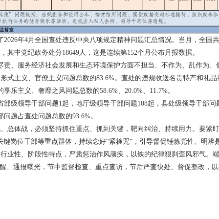
布了2026年4月全国查处违反中央八项规定精神问题汇总情况。当月，全国
52人，其中党纪政务处分18649人，这是连续第152个月公布月报数据。
尽责、服务经济社会发展和生态环境保护方面不担当、不作为、乱作为、
处的形式主义、官僚主义问题总数的83.6%。查处的违规收送名贵特产和礼
乐主义、奢靡之风问题总数的58.6%、20.0%、11.7%。
部级领导干部问题1起，地厅级领导干部问题108起，县处级领导干部问题
部问题占查处问题总数的93.6%。
、总体战，必须坚持抓住重点、抓到关键，靶向纠治、持续用力。要紧盯
关键岗位干部等重点群体，持续念好“紧箍咒”，引导督促锤炼党性、明辨
、行业性、阶段性特点，严肃惩治作风顽疾，以铁的纪律狠刹歪风邪气。
提醒、通报曝光，节中监督检查、重点查访，节后严查快处、督促整改，